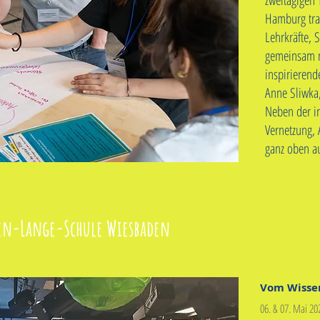
zweitägigen 
Hamburg tra
Lehrkräfte, 
gemeinsam n
inspirierend
Anne Sliwka,
Neben der in
Vernetzung, 
ganz oben au
len-Lange-Schule Wiesbaden
Vom Wisse
06. & 07. Mai 20