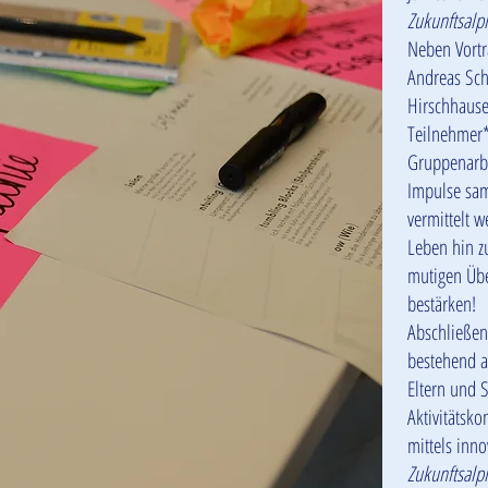
Zukunftsalp
Neben Vortr
Andreas Sch
Hirschhause
Teilnehmer
Gruppenarb
Impulse sa
vermittelt 
Leben hin z
mutigen Üb
bestärken!
Abschließen
bestehend a
Eltern und 
Aktivitätsk
mittels inno
Zukunftsalp