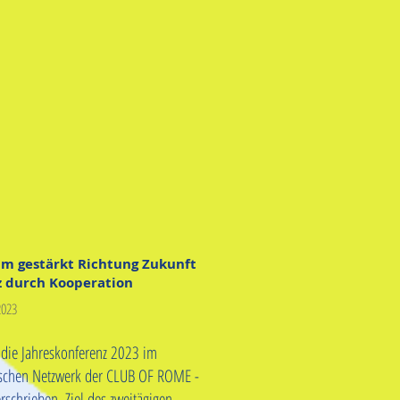
m gestärkt Richtung Zukunft
nz durch Kooperation
2023
e die Jahreskonferenz 2023 im
schen Netzw
erk der CLUB OF ROME -
schrieben. Ziel des zweitägigen