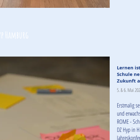
yp Hamburg
Lernen is
Schule n
Zukunft a
5. & 6. Mai 20
Erstmalig se
und erwachs
ROME - Schu
DZ Hyp in H
Jahreskonfe