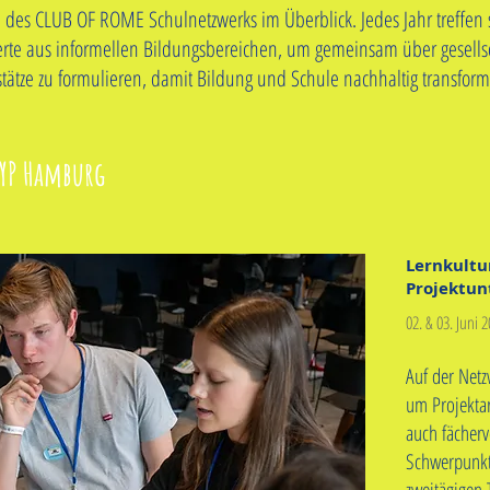
 des CLUB OF ROME Schulnetzwerks im Überblick. Jedes Jahr treffen s
erte aus informellen Bildungsbereichen, um gemeinsam über gesell
ätze zu formulieren, damit Bildung und Schule nachhaltig transfor
HYP Hamburg
Lernkultu
Projektun
02. & 03. Juni 
Auf der Netz
um Projektar
auch fächer
Schwerpunkt