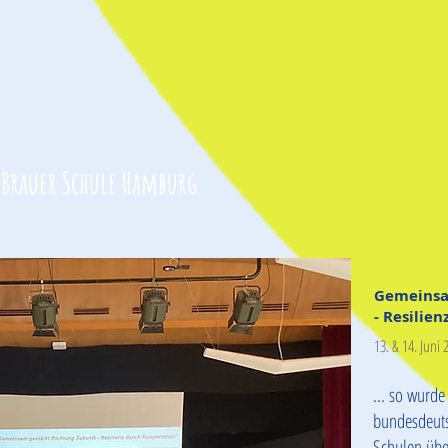
 Brauer Schule Hamburg
Gemeinsa
- Resilie
13. & 14. Juni 
... so wurd
bundesdeut
Schulen über