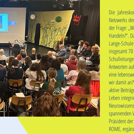
Die Jahresko
Netzwerks de
der Frage: „
Handeln?“. Da
Lange-Schule 
insgesamt 70 
Schulleitunge
Antworten auf
eine lebenswe
wir damit an?
aktive Beiträ
Leben integrie
Neurowissens
spannenden Vo
Präsident der
ROME, ergänzt